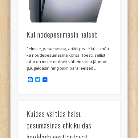
Kui nõdepesumasin haiseb
Eelmise, pesumasina, artikli peale küsiti nõu
ka nõudepesumasina kohta. Tõesti, sellist
infot on mulle oluliselt vähem silma jäänud.
guugeldasin ning pidin paralleelselt …
Facebook
Twitter
Kuidas vältida haisu
pesumasinas ehk kuidas
hooldada eestlaetavat