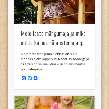
Meie laste mängumaja ja miks
mitte ka uus külalistemaja :p
Meie laste mängumaja ehitus on nüüd
mõneks ajaks lõppenud. Nädal issi tööaega ja
tulemus on selline. Muu kulu on minimaalne,
puitmaterjal ja …
Facebook
Twitter