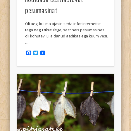
pesumasinat
Oli aeg, kui ma ajasin seda infot internetist
taga nagu tikutulega, sest hais pesumasinas
oli kohutav. Ei aidanud äädikas ega kuum vesi.
…
Facebook
Twitter