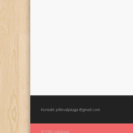
Kontakt: pillevaljataga @gmail.com
© Pille Väljataga