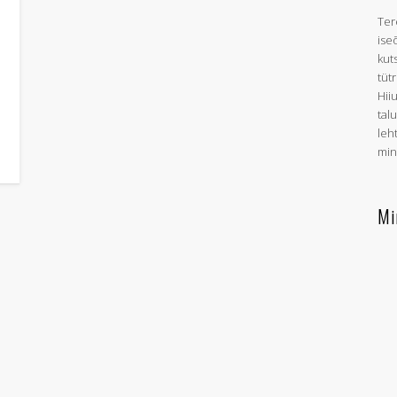
Ter
ise
kut
tütr
Hii
tal
leht
min
Mi