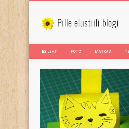
Pille elustiili blogi
Twitter
Pinterest
ESILEHT
FOTO
MATKAD
T