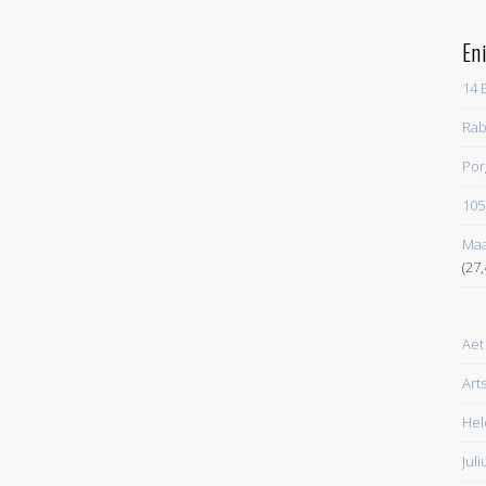
En
14 
Rab
Por
105
Maa
(27
Aet
Art
Hel
Juli