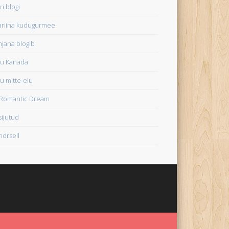
ri blogi
ariina kudugurmee
jana blogib
u Kanada
u mitte-elu
Romantic Dream
sijutud
drsell