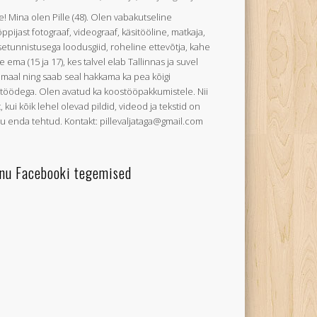
e! Mina olen Pille (48). Olen vabakutseline
õppijast fotograaf, videograaf, käsitööline, matkaja,
setunnistusega loodusgiid, roheline ettevõtja, kahe
e ema (15 ja 17), kes talvel elab Tallinnas ja suvel
umaal ning saab seal hakkama ka pea kõigi
utöödega. Olen avatud ka koostööpakkumistele. Nii
, kui kõik lehel olevad pildid, videod ja tekstid on
u enda tehtud. Kontakt: pillevaljataga@gmail.com
nu Facebooki tegemised