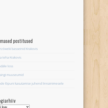
imased postitused
rzóweki basseinid Krakovis
a teha Krakovis
dāle loss
singi muuseumid
ade lõpuni kasutamise juhend linnainimesele
ogiarhiiv
iarhiiv