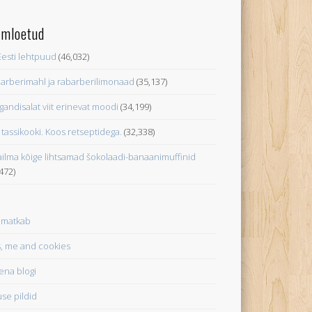
imloetud
Eesti lehtpuud
(46,032)
arberimahl ja rabarberilimonaad
(35,137)
gandisalat viit erinevat moodi
(34,199)
 tassikooki. Koos retseptidega.
(32,338)
ilma kõige lihtsamad šokolaadi-banaanimuffinid
,472)
 matkab
s, me and cookies
ena blogi
use pildid