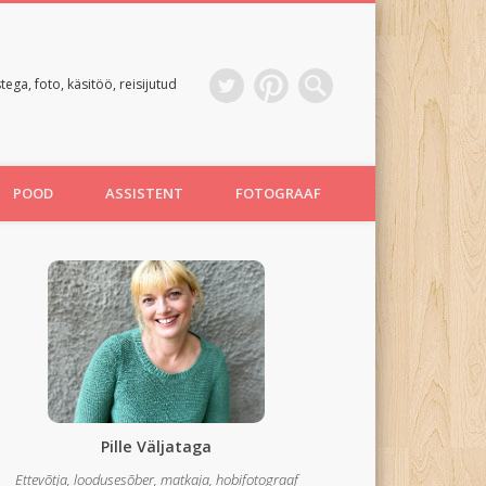
ga, foto, käsitöö, reisijutud
POOD
ASSISTENT
FOTOGRAAF
Pille Väljataga
Ettevõtja, loodusesõber, matkaja, hobifotograaf